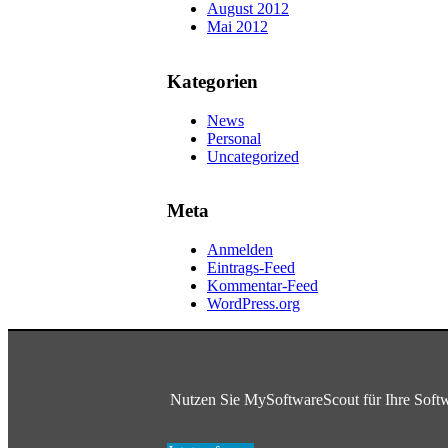
August 2012
Mai 2012
Kategorien
News
Personal
Uncategorized
Meta
Anmelden
Eintrags-Feed
Kommentar-Feed
WordPress.org
Nutzen Sie MySoftwareScout für Ihre Softw